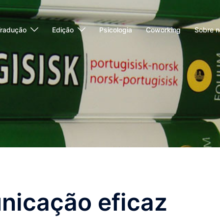
radução
Edição
Psicologia
Coworking
Sobre n
nicação eficaz