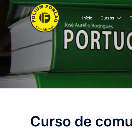
Saltar
para
Início
Cursos
T
o
conteúdo
Curso de comu