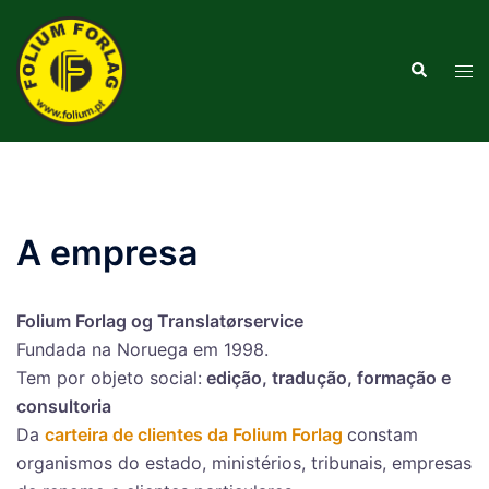
Saltar
para
Pesquisar
o
Alte
conteúdo
men
A empresa
Folium Forlag og Translatørservice
Fundada na Noruega em 1998.
Tem por objeto social:
edição, tradução, formação e
consultoria
Da
carteira de clientes da Folium Forlag
constam
organismos do estado, ministérios, tribunais, empresas