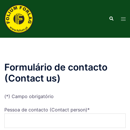
Saltar
para
Pesquisar
o
Alte
conteúdo
men
Formulário de contacto
(Contact us)
(*) Campo obrigatório
Pessoa de contacto (Contact person)*