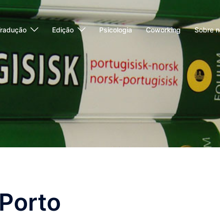
radução
Edição
Psicologia
Coworking
Sobre n
 Porto