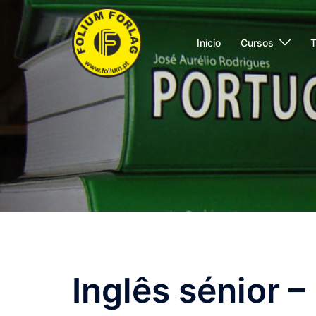
Saltar
para
Início
Cursos
T
o
conteúdo
Inglês sénior –