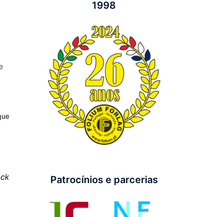
1998
e
que
ack
Patrocínios e parcerias