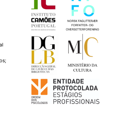
al
os;