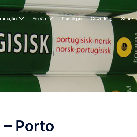
radução
Edição
Psicologia
Coworking
Sobre n
 – Porto