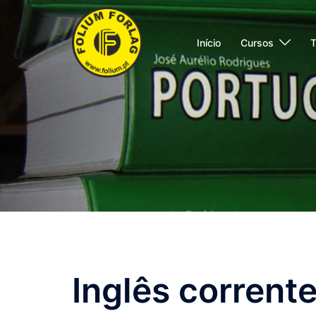
Saltar
para
Início
Cursos
T
o
conteúdo
Inglês corrente