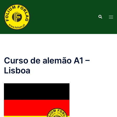
Saltar
para
Pesquisar
o
Alte
conteúdo
men
Curso de alemão A1 –
Lisboa