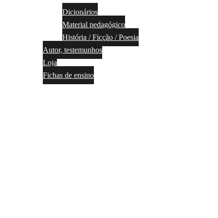
Dicionários
Material pedagógico
História / Ficção / Poesia
Autor, testemunhos
Loja
Fichas de ensino
Psicologia
Coworking
Sobre nós