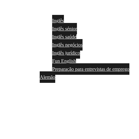
Inglês
Inglês sénior
Inglês saúde
Inglês negócios
Inglês jurídico
Fun English
Preparação para entrevistas de emprego
Alemão