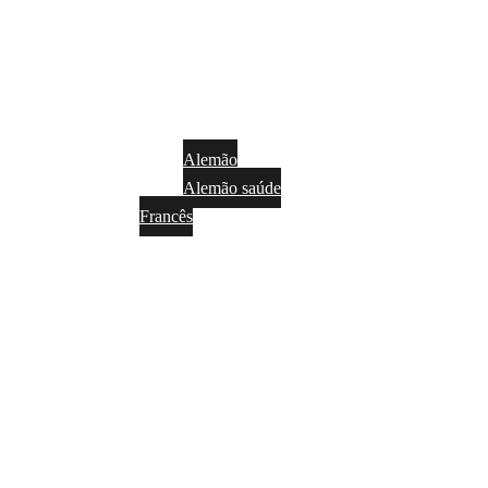
Alemão
Alemão saúde
Francês