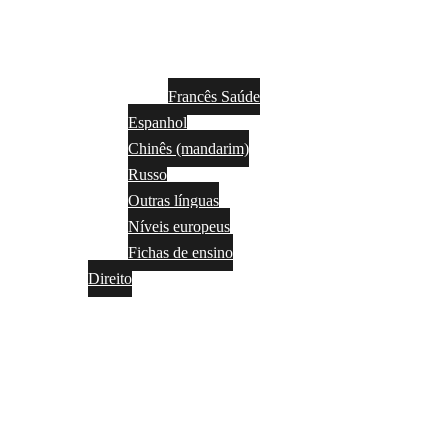
Francês Saúde
Espanhol
Chinês (mandarim)
Russo
Outras línguas
Níveis europeus
Fichas de ensino
Direito