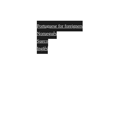
Portuguese for foreigners
Norueguês
Sueco
Inglês