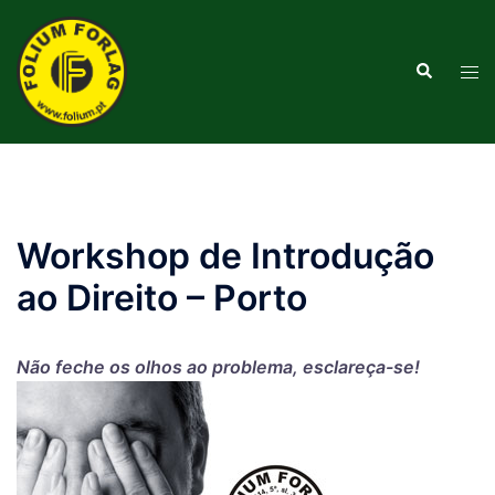
Saltar
para
Pesquisar
o
Alte
conteúdo
men
Workshop de Introdução
ao Direito – Porto
Não feche os olhos ao problema, esclareça-se!