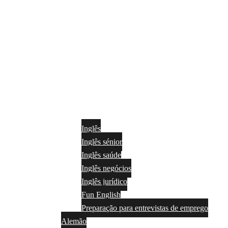
Inglês
Inglês sénior
Inglês saúde
Inglês negócios
Inglês jurídico
Fun English
Preparação para entrevistas de emprego
Alemão