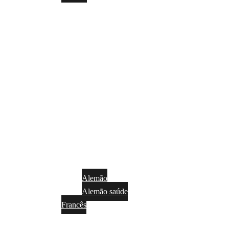
Alemão
Alemão saúde
Francês