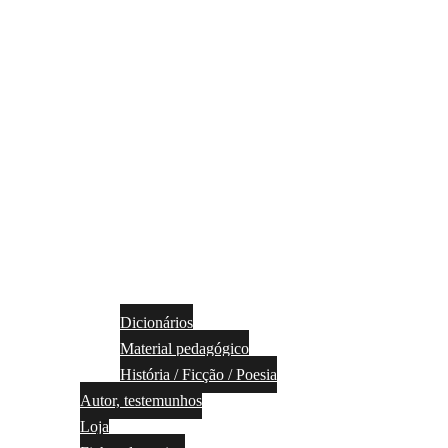
Dicionários
Material pedagógico
História / Ficção / Poesia
Autor, testemunhos
Loja