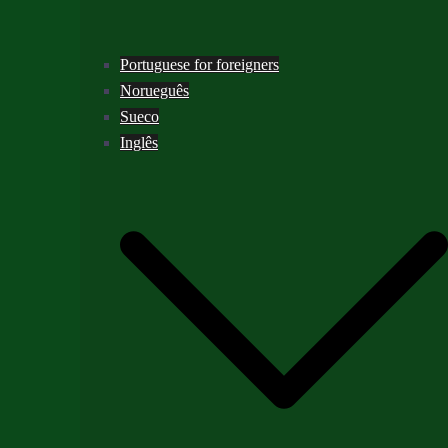
Portuguese for foreigners
Norueguês
Sueco
Inglês