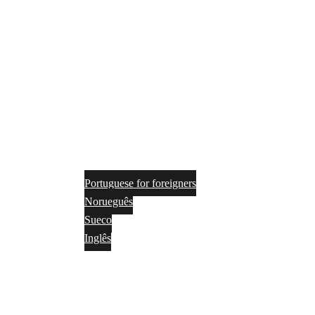
Portuguese for foreigners
Norueguês
Sueco
Inglês