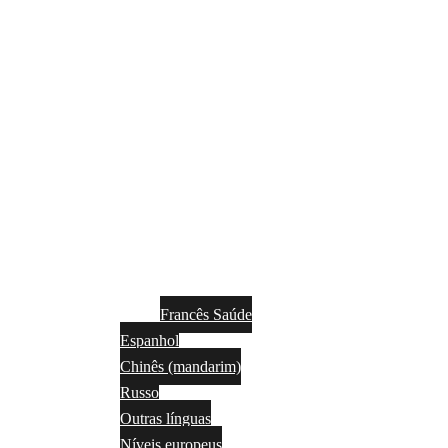
Francês Saúde
Espanhol
Chinês (mandarim)
Russo
Outras línguas
Níveis europeus